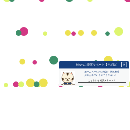
We Turn
problems into
Trusted Solutions