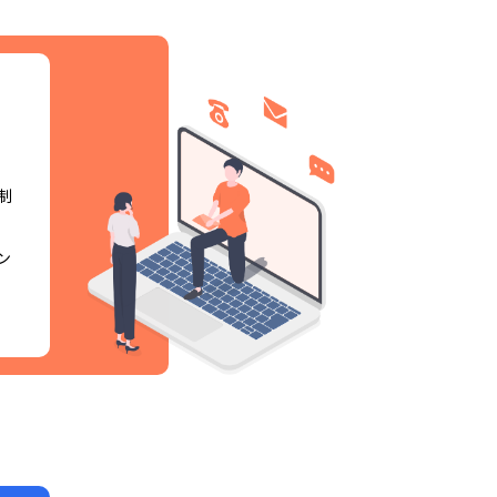
制
。
ン