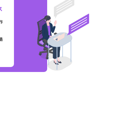
ス
作
情