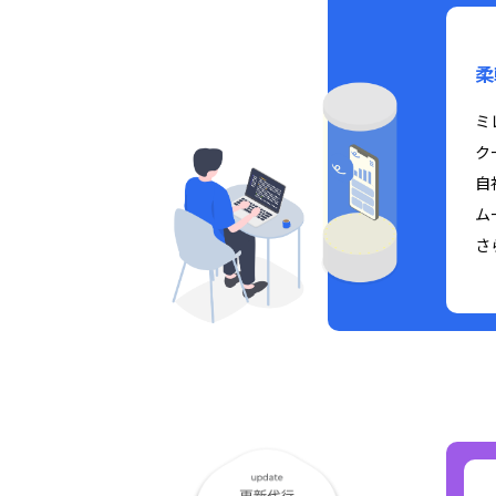
柔
ミ
ク
自
ム
さ