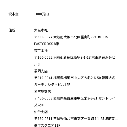
資本金
1000万円
住所
大阪本社
〒530-0027 大阪府大阪市北区堂山町7-9 UMEDA
EASTCROSS 8階
東京本社
〒160-0022 東京都新宿区新宿3-1-13 京王新宿追分ビ
ル9F
福岡支店
〒810-0041 福岡県福岡市中央区大名2-6-50 福岡大名
ガーデンシティビル12F
名古屋支店
〒460-0008 愛知県名古屋市中区栄3-3-21 セントライ
ズ栄8F
仙台支店
〒980-0811 宮城県仙台市青葉区一番町4-1-25 JRE東二
番丁スクエア11F