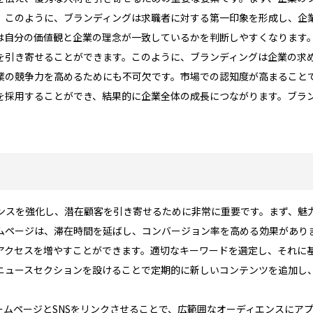
。このように、ブランディングは求職者に対する第一印象を形成し、企
は自分の価値観と企業の理念が一致しているかを判断しやすくなります
を引き寄せることができます。このように、ブランディングは企業の求
業の競争力を高めるためにも不可欠です。市場での認知度が高まること
を採用することができ、結果的に企業全体の成長につながります。ブラ
ンスを強化し、潜在顧客を引き寄せるために非常に重要です。まず、魅
ムページは、滞在時間を延ばし、コンバージョン率を高める効果があり
のアクセスを増やすことができます。適切なキーワードを選定し、それに
ニュースセクションを設けることで定期的に新しいコンテンツを追加し
ームページとSNSをリンクさせることで、広範囲なオーディエンスにア