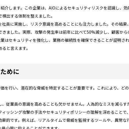
を紹介します。この企業は、AIOによるセキュリティリスクを認識し、
で検出する体制を整えました。
を社員に実施し、リスク意識を高めることにも注力しました。その結果、
できました。実際、攻撃の発生率は前年に比べて50%減少し、顧客から
企業はセキュリティを強化し、業務の継続性を確保できることが証明され
あると言えます。
るために
ク評価を行い、潜在的な脅威を特定することが重要です。これにより、ど
し、従業員の意識を高めることも欠かせません。人為的なミスを減らす
フィッシング攻撃の手法やセキュリティポリシーの理解を深めることで
効果的です。例えば、リアルタイムで脅威を監視するツールや、異常な行
を最小限に抑えることができます。