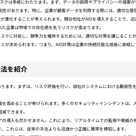
Optimization）のリスクは多岐にわたります。まず、データの誤用やプライバシ
能性があります。特に、企業が顧客データを利用する際には、適切な管
境が激化することが考えられます。競合他社がAIOを導入することで、
れた企業は市場での存在感を失うリスクが高まります。
。リスクに対処し、競争力を維持するためには、適切な対策を講じること
ことが求められます。つまり、AIO対策は企業の持続可能な成長に直結
手法を紹介
があります。まずは、リスク評価を行い、自社のシステムにおける脆弱性
識を高めることが挙げられます。多くのセキュリティインシデントは、
軽減できます。
アの導入も欠かせません。これにより、リアルタイムでの監視や脅威の
ます。これらは、従来の手法よりも迅速かつ正確に異常を検知します。