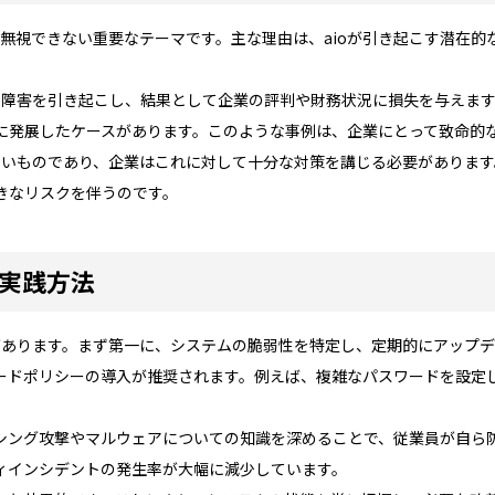
て無視できない重要なテーマです。主な理由は、aioが引き起こす潜在
ム障害を引き起こし、結果として企業の評判や財務状況に損失を与えます
に発展したケースがあります。このような事例は、企業にとって致命的
せないものであり、企業はこれに対して十分な対策を講じる必要がありま
きなリスクを伴うのです。
と実践方法
法があります。まず第一に、システムの脆弱性を特定し、定期的にアップ
ードポリシーの導入が推奨されます。例えば、複雑なパスワードを設定
シング攻撃やマルウェアについての知識を深めることで、従業員が自ら
ィインシデントの発生率が大幅に減少しています。