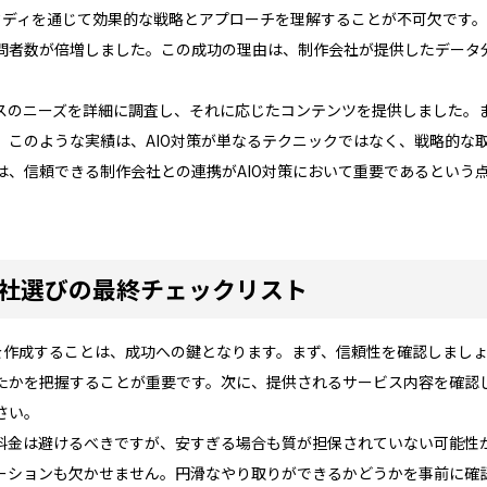
タディを通じて効果的な戦略とアプローチを理解することが不可欠です。
問者数が倍増しました。この成功の理由は、制作会社が提供したデータ
スのニーズを詳細に調査し、それに応じたコンテンツを提供しました。ま
。このような実績は、AIO対策が単なるテクニックではなく、戦略的な
は、信頼できる制作会社との連携がAIO対策において重要であるという
作会社選びの最終チェックリスト
トを作成することは、成功への鍵となります。まず、信頼性を確認しまし
たかを把握することが重要です。次に、提供されるサービス内容を確認し
さい。
料金は避けるべきですが、安すぎる場合も質が担保されていない可能性
ーションも欠かせません。円滑なやり取りができるかどうかを事前に確