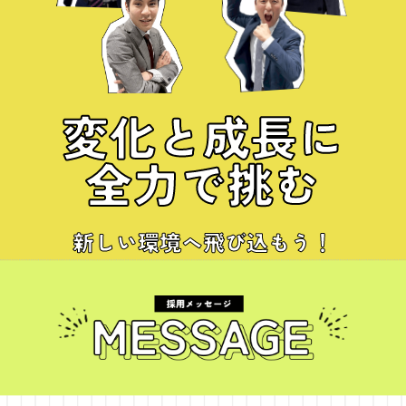
変化
と
成長
に
全力で挑む
新しい環境へ飛び込もう！