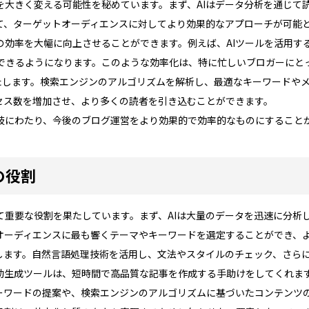
を大きく変える可能性を秘めています。まず、AIはデータ分析を通じて
て、ターゲットオーディエンスに対してより効果的なアプローチが可能
の効率を大幅に向上させることができます。例えば、AIツールを活用す
できるようになります。このような効率化は、特に忙しいブロガーにと
果たします。検索エンジンのアルゴリズムを解析し、最適なキーワードや
セス数を増加させ、より多くの読者を引き込むことができます。
多岐にわたり、今後のブログ運営をより効果的で効率的なものにすること
の役割
て重要な役割を果たしています。まず、AIは大量のデータを迅速に分析
オーディエンスに最も響くテーマやキーワードを選定することができ、
能します。自然言語処理技術を活用し、文法やスタイルのチェック、さら
自動生成ツールは、短時間で高品質な記事を作成する手助けをしてくれま
キーワードの提案や、検索エンジンのアルゴリズムに基づいたコンテンツ