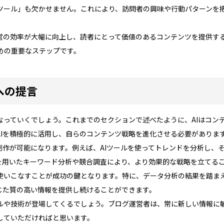
ツール」も欠かせません。これにより、訪問者の興味や行動パターンを
営の効率が大幅に向上し、読者にとって価値のあるコンテンツを提供する
めの重要なステップです。
への提言
なっていくでしょう。これまでのセクションで述べたように、AIはコン
AIを積極的に活用し、自らのコンテンツ戦略を進化させる必要がありま
制作が可能になります。例えば、AIツールを使ってトレンドを分析し、
Iを用いたキーワード分析や競合調査により、より効果的な戦略を立てる
に使いこなすことが成功の鍵となります。特に、データ分析の結果を踏ま
じた質の高い情報を提供し続けることができます。
ールや技術が登場してくるでしょう。ブログ運営者は、常に新しい情報に
していただければと思います。