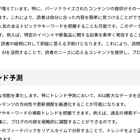
が増えています。特に、パーソナライズされたコンテンツの提供がその一
ます。これにより、読者は自分に合った内容を簡単に見つけることがで
、人気のあるトピックやキーワードを把握することも可能です。このデー
す。例えば、特定のイベントや新製品に関する記事を素早く発信するこ
は、読者の疑問に対して即座に答える手助けとなります。これにより、訪
、AIを活用することで、読者のニーズに応えるコンテンツを提供し、ブ
ンド予測
な役割を果たします。特にトレンド予測において、AIは膨大なデータを
ンテンツの方向性や更新頻度を最適化することが可能になります。
ーマやキーワードの検索トレンドを把握できます。例えば、過去の検索デ
基に、ブログの内容を戦略的に調整することができるのです。
ザーのフィードバックをリアルタイムで分析することで、トレンドをより
きます。