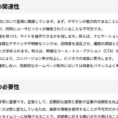
の関連性
功において密接に関連しています。まず、デザインが魅力的であること
が、同時にユーザビリティが確保されていることも不可欠です。
報を見つけ、サイトを操作できるかを指します。例えば、ナビゲーショ
複雑なデザインや不明瞭なリンクは、訪問者を混乱させ、離脱の原因と
とが求められます。例えば、明確なコール・トゥ・アクション（CTA）
れにより、コンバージョン率が向上し、ビジネスの成長に寄与します。
補完し合い、効果的なホームページ制作においては両者をバランスよく
の必要性
非常に重要です。主張として、定期的な運用と更新が企業の信頼性を向
ーズは常に変化しているため、最新の情報を提供することが不可欠だか
をタイムリーに反映させることで、訪問者に対する関心を引き続けるこ