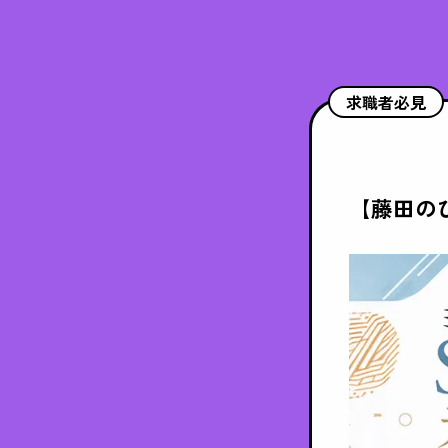
求職者必見
【藤田の