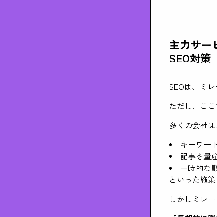
主力サー
SEO対
SEOは、ミ
ただし、ここ
多くの会社は
キーワー
記事を量
一時的な
といった施策
しかしミレー