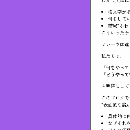
横文字が
何をして
結局“ふわ
こういったケ
ミレーヴは違
私たちは、
「何をやって
「どうやって
を明確にして
このブログで
“表面的な説
具体的に
なぜそれ
どんな価