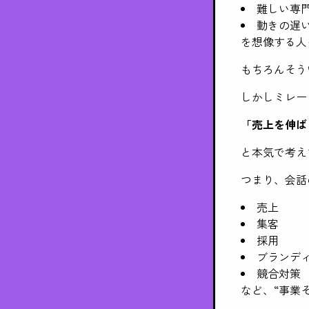
難しい専
動きの遅
を想像する人
もちろんそう
しかしミレー
「売上を伸ば
と本気で考え
つまり、会話
売上
集客
採用
ブランデ
競合対策
など、“事業