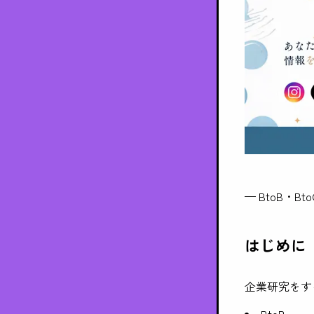
— BtoB・
はじめに
企業研究をす
BtoB