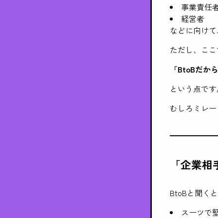
事業責任
経営者
などに向けて
ただし、ここ
「BtoBだ
という点です
むしろミレー
「企業相
BtoBと聞く
スーツで