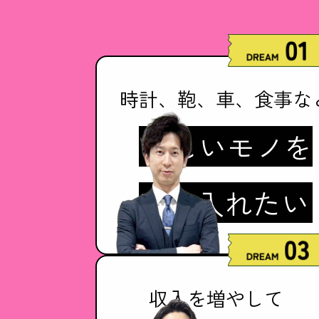
時計、鞄、車、食事な
欲しいモノを
手に入れたい
収入を増やして