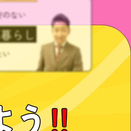
安のない
た暮らし
たい
よう
!!