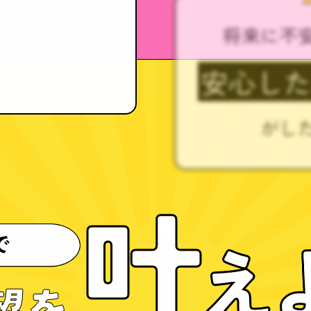
将来に不
安心し
がし
叶
え
望を