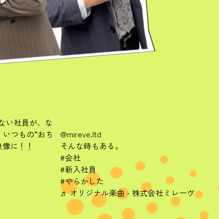
ない社員が、な
いつもの“おち
@mireve.ltd
映像に！！
そんな時もある。
#会社
#新入社員
#やらかした
♬ オリジナル楽曲 - 株式会社ミレーヴ