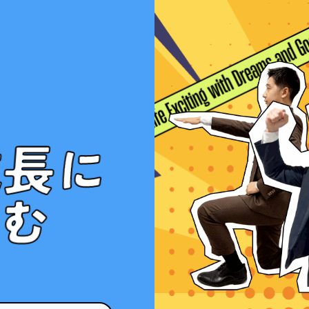
成長
に
挑む
ジ