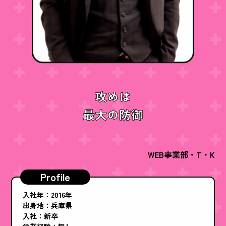
攻めは
最大の防御
WEB事業部・T・K
Profile
入社年：2016年
出身地：兵庫県
入社：新卒